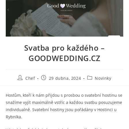
Svatba pro každého –
GOODWEDDING.CZ
Autor
Příspěvek
Rubriky
Chef
29 dubna, 2024
Novinky
příspěvku
byl
příspěvku
publikován
Hostům, kteří k nám přijdou s prosbou o svatební hostinu se
snažíme vyjít maximálně vstříc a každou svatbu posuzujeme
individualně. Svatební hostiny jsou pořádány v Hostinci u
Rybníka.