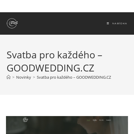
Přejít
k
obsahu
NABÍDKA
Svatba pro každého –
GOODWEDDING.CZ
>
Novinky
>
Svatba pro každého – GOODWEDDING.CZ