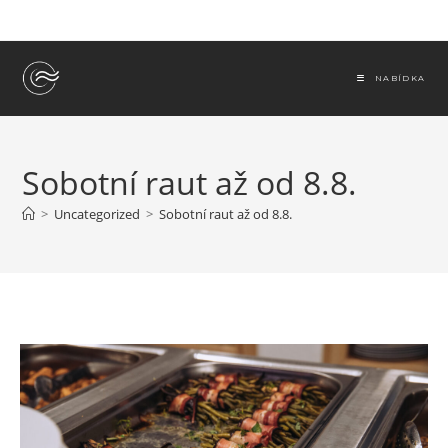
Přejít
k
obsahu
NABÍDKA
Sobotní raut až od 8.8.
>
Uncategorized
>
Sobotní raut až od 8.8.