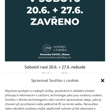
Sobotní raut 20.6. + 27.6. nebude
15 června, 2026
Spravovat Souhlas s cookies
Abychom poskytli co nejlepší služby, používáme k ukládání a/nebo
přístupu k informacím o zařízení, technologie jako jsou soubory cookies.
Souhlas s těmito technologiemi nám umožní zpracovávat údaje, jako je
chování při procházení nebo jedinečná ID na tomto webu. Nesouhlas
nebo odvolání souhlasu může nepříznivě ovlivnit určité vlastnosti a