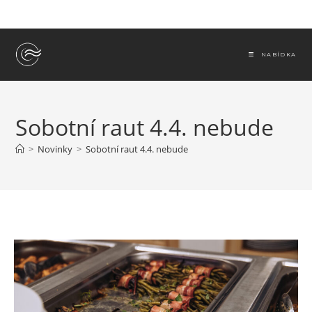
Přejít
k
obsahu
NABÍDKA
Sobotní raut 4.4. nebude
>
Novinky
>
Sobotní raut 4.4. nebude